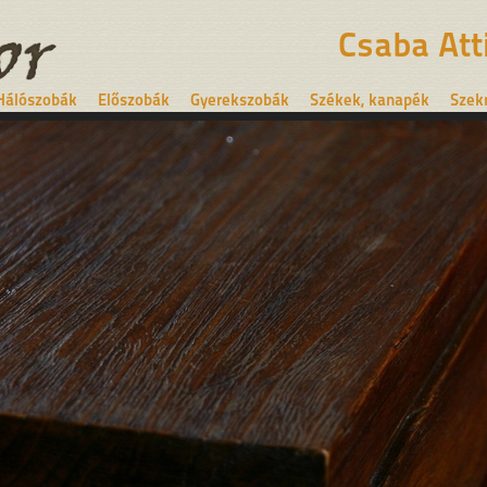
Csaba Att
Hálószobák
Előszobák
Gyerekszobák
Székek, kanapék
Szek