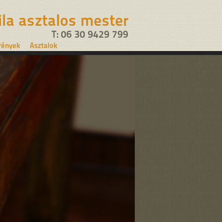
ila asztalos mester
T: 06 30 9429 799
rények
Asztalok