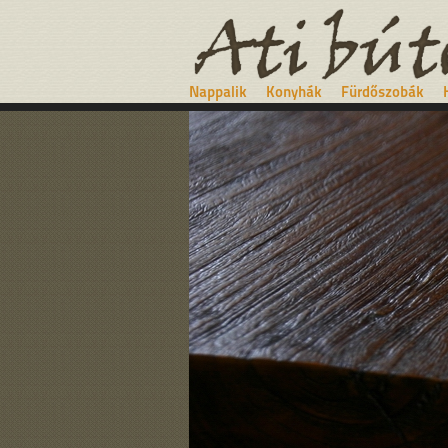
Nappalik
Konyhák
Fürdőszobák