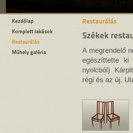
Restaurálás
Kezdőlap
Komplett lakások
Székek restau
Restaurálás
A megrendelő né
Műhely galéria
egészíttette k
nyolcból) Kárp
régi és az új. U