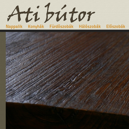
Nappalik
Konyhák
Fürdőszobák
Hálószobák
Előszobák